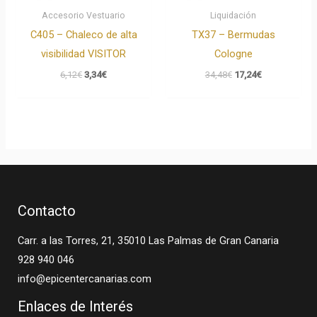
Accesorio Vestuario
Liquidación
C405 – Chaleco de alta
TX37 – Bermudas
visibilidad VISITOR
Cologne
6,12
€
3,34
€
34,48
€
17,24
€
Contacto
Carr. a las Torres, 21, 35010 Las Palmas de Gran Canaria
928 940 046
info@epicentercanarias.com
Enlaces de Interés