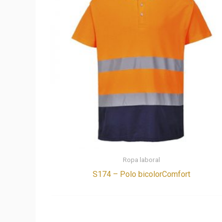
Ropa laboral
S174 – Polo bicolorComfort