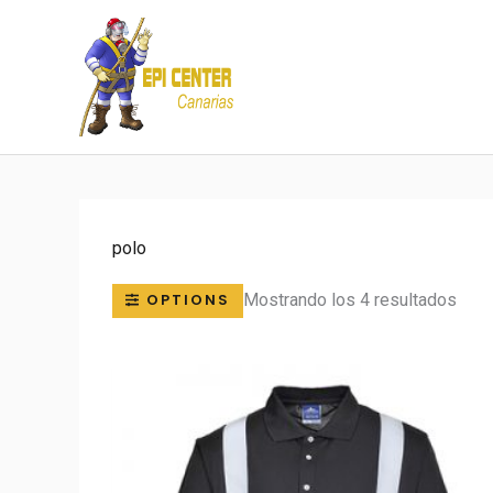
Ir
al
contenido
polo
Mostrando los 4 resultados
OPTIONS