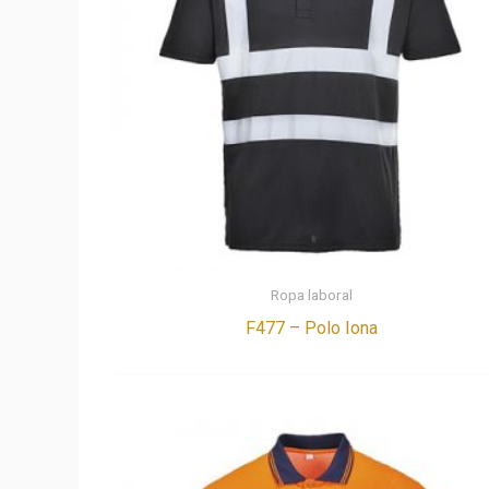
Ropa laboral
F477 – Polo Iona