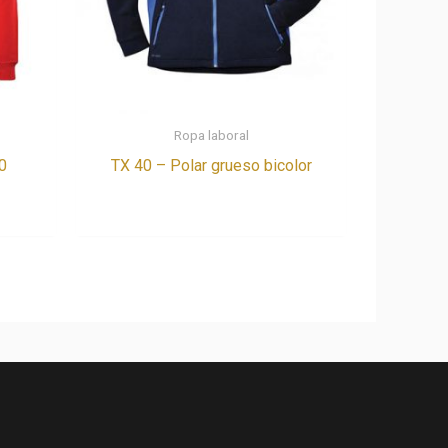
Ropa laboral
0
TX 40 – Polar grueso bicolor