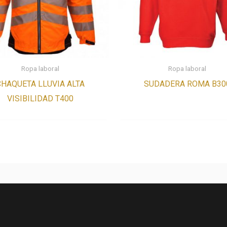
Ropa laboral
Ropa laboral
CHAQUETA LLUVIA ALTA
SUDADERA ROMA B30
VISIBILIDAD T400