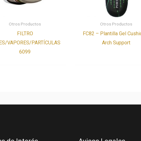
Otros Productos
Otros Productos
FILTRO
FC82 – Plantilla Gel Cushi
ES/VAPORES/PARTÍCULAS
Arch Support
6099