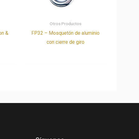
Otros Productos
on &
FP32 – Mosquetón de aluminio
con cierre de giro