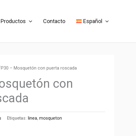
Productos
Contacto
Español
FP30 – Mosquetón con puerta roscada
osquetón con
scada
s
Etiquetas:
linea
,
mosqueton