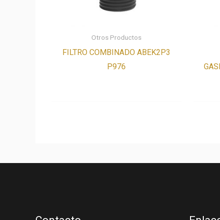
Otros Productos
FILTRO COMBINADO ABEK2P3
P976
GAS