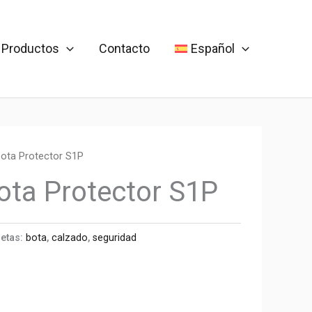
Productos
Contacto
Español
ota Protector S1P
ta Protector S1P
uetas:
bota
,
calzado
,
seguridad