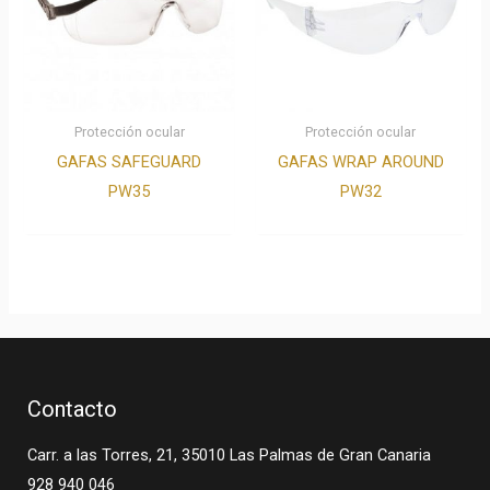
Protección ocular
Protección ocular
GAFAS SAFEGUARD
GAFAS WRAP AROUND
PW35
PW32
Contacto
Carr. a las Torres, 21, 35010 Las Palmas de Gran Canaria
928 940 046