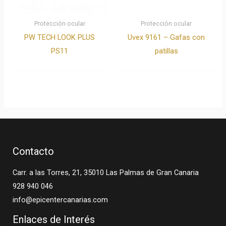
Protección ocular
Protección ocular
PW TECH LOOK PLUS
Uvex 9161 – Gafas con
PS11
patillas
Contacto
Carr. a las Torres, 21, 35010 Las Palmas de Gran Canaria
928 940 046
info@epicentercanarias.com
Enlaces de Interés