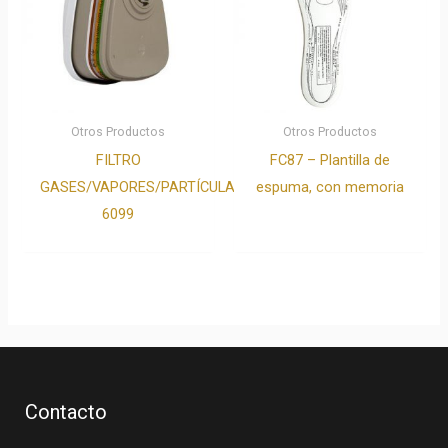
Otros Productos
Otros Productos
FILTRO
FC87 – Plantilla de
GASES/VAPORES/PARTÍCULAS
espuma, con memoria
6099
Contacto