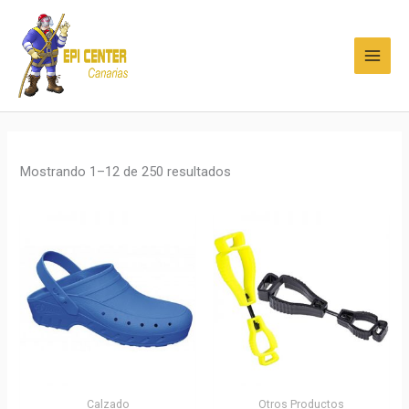
Ir
MAI
al
MEN
contenido
Mostrando 1–12 de 250 resultados
Calzado
Otros Productos