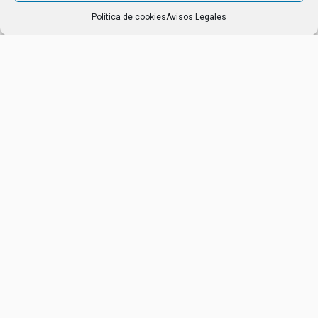
OPTIONS
Política de cookies
Avisos Legales
Calzado
Calzado
BOTA EBRO S3 SRC
BOTA FC15
Calzado
Calzado
BOTA FC64
BOTA S1P FC10