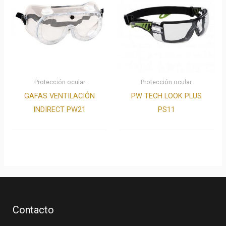
Protección ocular
Protección ocular
GAFAS VENTILACIÓN
PW TECH LOOK PLUS
INDIRECT PW21
PS11
Contacto