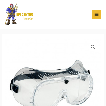
Ir
MAI
al
MEN
contenido